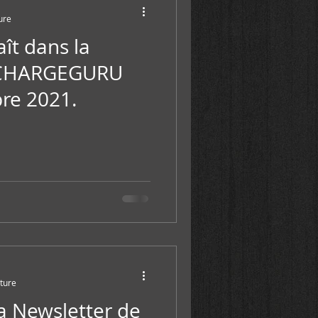
ure
aît dans la
e CHARGEGURU
bre 2021.
cture
a Newsletter de